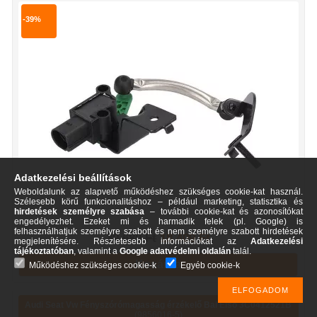
-
39%
Adatkezelési beállítások
Weboldalunk az alapvető működéshez szükséges cookie-kat használ.
Szélesebb körű funkcionalitáshoz – például marketing, statisztika és
hirdetések személyre szabása
– további cookie-kat és azonosítókat
engedélyezhet. Ezeket mi és harmadik felek (pl. Google) is
felhasználhatjuk személyre szabott és nem személyre szabott hirdetések
30 680
Ft
18 409
Ft
megjelenítésére. Részletesebb információkat az
Adatkezelési
tájékoztatóban
, valamint a
Google adatvédelmi oldalán
talál.
Kosárba
Működéshez szükséges cookie-k
Egyéb cookie-k
Audi Seat Vw Fényszórómagasság érzékelő Bal Első 3C0412521B
(9856016-5)